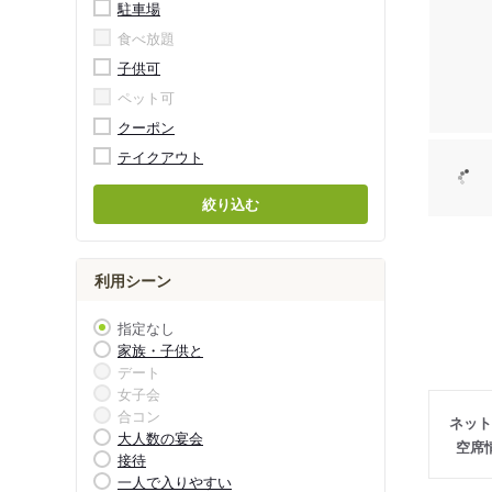
駐車場
食べ放題
子供可
ペット可
クーポン
テイクアウト
絞り込む
利用シーン
指定なし
家族・子供と
デート
女子会
合コン
ネット
大人数の宴会
空席
接待
一人で入りやすい