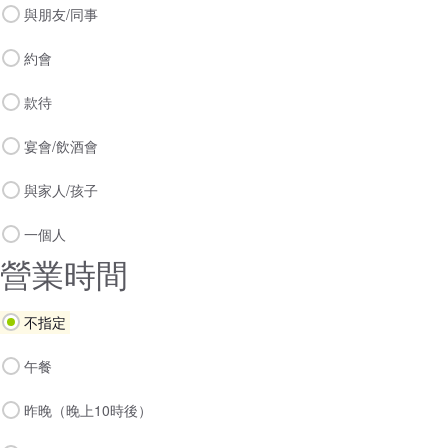
與朋友/同事
約會
款待
宴會/飲酒會
與家人/孩子
一個人
營業時間
不指定
午餐
昨晚（晚上10時後）