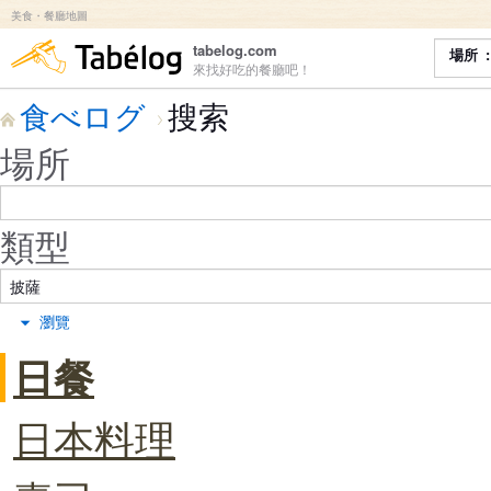
美食・餐廳地圖
食べログ
tabelog.com
場所
來找好吃的餐廳吧！
食べログ
搜索
場所
類型
瀏覽
日餐
日本料理