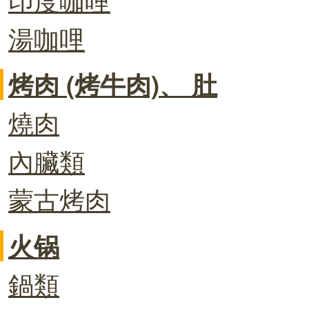
湯咖哩
烤肉 (烤牛肉)、 肚
燒肉
內臟類
蒙古烤肉
火锅
鍋類