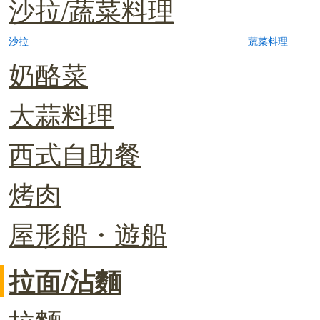
沙拉/蔬菜料理
沙拉
蔬菜料理
奶酪菜
大蒜料理
西式自助餐
烤肉
屋形船・遊船
拉面/沾麵
拉麵