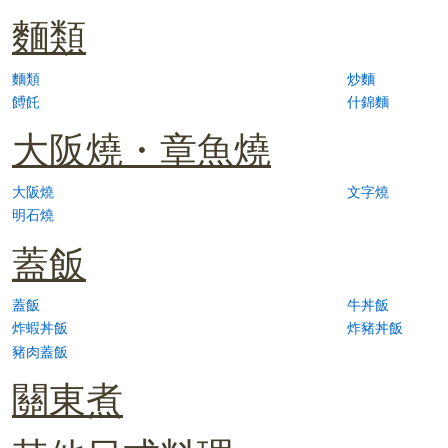
麵類
麵類
炒麵
餺飥
什錦麵
大阪燒・章魚燒
大阪燒
文字燒
明石燒
蓋飯
蓋飯
牛丼飯
炸蝦丼飯
炸豬丼飯
豬肉蓋飯
關東煮