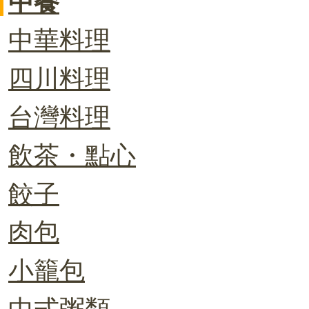
中餐
中華料理
四川料理
台灣料理
飲茶・點心
餃子
肉包
小籠包
中式粥類