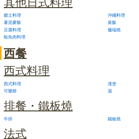
其他日式料理
郷土料理
沖繩料理
薯泥麥飯
釜飯
豆腐料理
爐端燒
鯨魚肉料理
西餐
西式料理
西式料理
漢堡
可樂餅
湯
排餐・鐵板燒
牛排
鐵板燒
法式