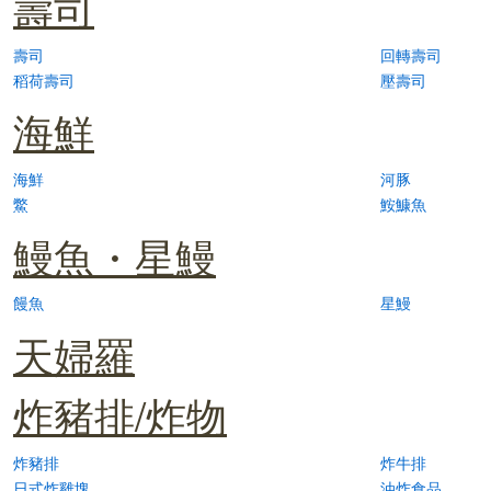
壽司
壽司
回轉壽司
稻荷壽司
壓壽司
海鮮
海鮮
河豚
鱉
鮟鱇魚
鰻魚・星鰻
饅魚
星鰻
天婦羅
炸豬排/炸物
炸豬排
炸牛排
日式炸雞塊
油炸食品