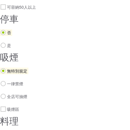
可容納50人以上
停車
否
是
吸煙
無特別規定
一律禁煙
全店可抽煙
吸煙區
料理