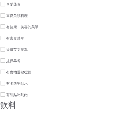
喜愛蔬食
喜愛魚類料理
有健康・美容的菜單
有素食菜單
提供英文菜單
提供早餐
有食物過敏標籤
有卡路里顯示
有甜點吃到飽
飲料