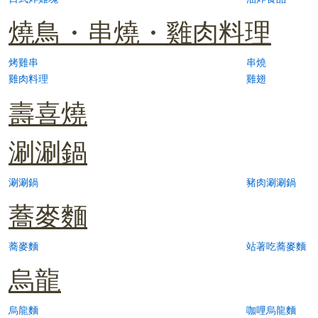
燒鳥・串燒・雞肉料理
烤雞串
串燒
雞肉料理
雞翅
壽喜燒
涮涮鍋
涮涮鍋
豬肉涮涮鍋
蕎麥麵
蕎麥麵
站著吃蕎麥麵
烏龍
烏龍麵
咖哩烏龍麵