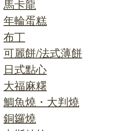
馬卡龍
年輪蛋糕
布丁
可麗餅/法式薄餅
日式點心
大福麻糬
鯛魚燒・大判燒
銅鑼燒