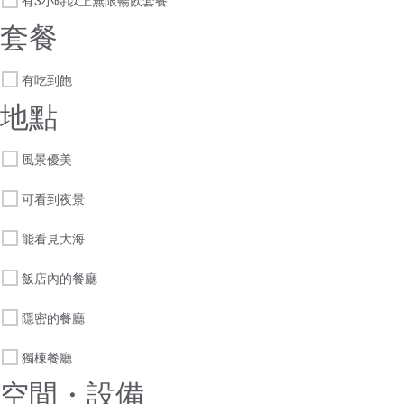
有3小時以上無限暢飲套餐
套餐
有吃到飽
地點
風景優美
可看到夜景
能看見大海
飯店內的餐廳
隱密的餐廳
獨棟餐廳
空間・設備