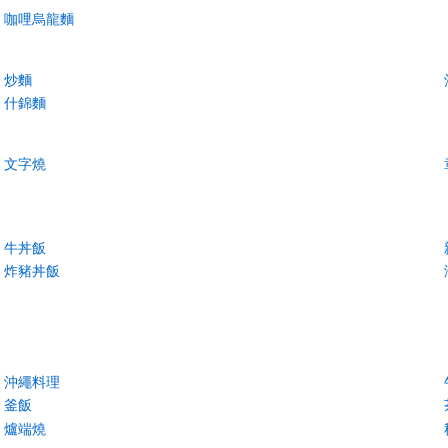
咖哩烏龍麵
炒麵
什錦麵
文字燒
牛丼飯
炸豬丼飯
沖繩料理
釜飯
爐端燒