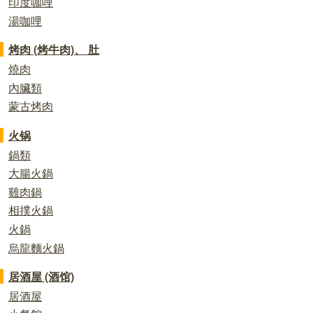
印度咖哩
湯咖哩
烤肉 (烤牛肉)、 肚
燒肉
內臟類
蒙古烤肉
火锅
鍋類
大腸火鍋
雞肉鍋
相撲火鍋
火鍋
烏龍麵火鍋
居酒屋 (酒馆)
居酒屋