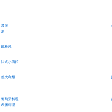
漢堡
湯
鐵板燒
法式小酒館
義大利麵
葡萄牙料理
希臘料理