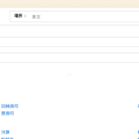
場所
回轉壽司
壓壽司
河豚