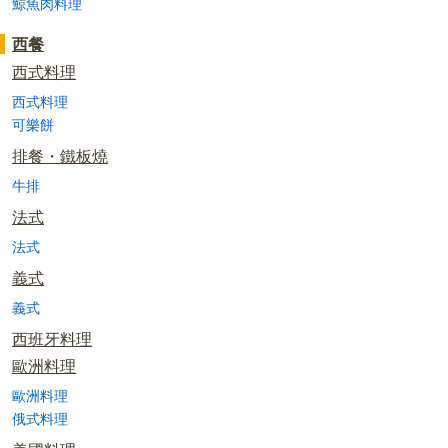
鯨魚肉料理
西餐
西式料理
西式料理
可樂餅
排餐・鐵板燒
牛排
法式
法式
義式
義式
西班牙料理
歐洲料理
歐洲料理
俄式料理