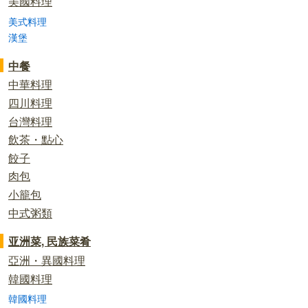
美國料理
美式料理
漢堡
中餐
中華料理
四川料理
台灣料理
飲茶・點心
餃子
肉包
小籠包
中式粥類
亚洲菜, 民族菜肴
亞洲・異國料理
韓國料理
韓國料理