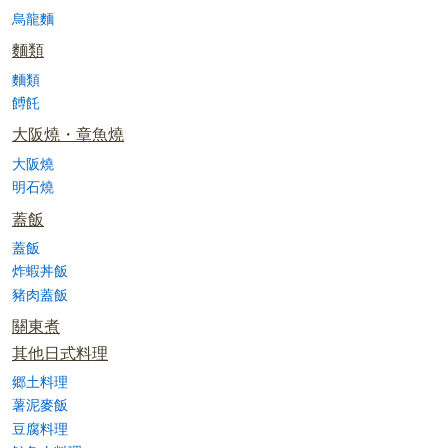
烏龍麵
麵類
麵類
餺飥
大阪燒・章魚燒
大阪燒
明石燒
蓋飯
蓋飯
炸蝦丼飯
豬肉蓋飯
關東煮
其他日式料理
郷土料理
薯泥麥飯
豆腐料理