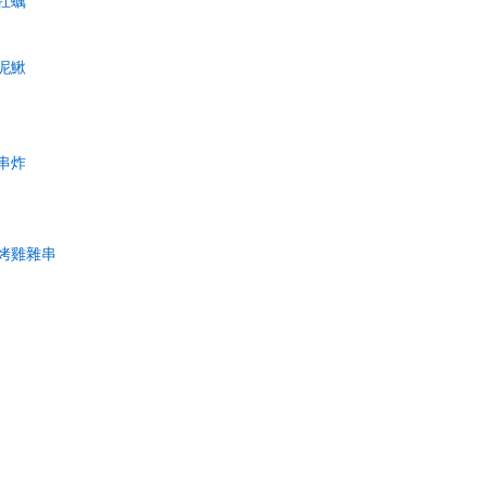
牡蠣
泥鰍
串炸
烤雞雜串