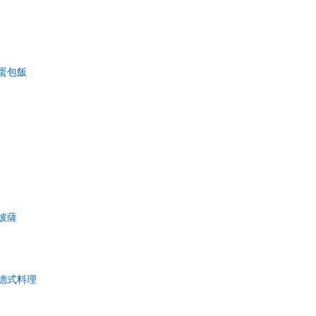
蛋包飯
披薩
德式料理