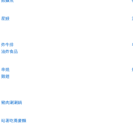
鮟鱇魚
星鰻
炸牛排
油炸食品
串燒
雞翅
豬肉涮涮鍋
站著吃蕎麥麵