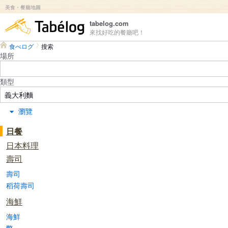
美食・餐廳地圖
食べログ
tabelog.com
來找好吃的餐廳吧！
食べログ
搜索
場所
類型
瀏覽
日餐
日本料理
壽司
壽司
稻荷壽司
海鮮
海鮮