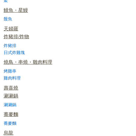
鱉
鰻魚・星鰻
饅魚
天婦羅
炸豬排/炸物
炸豬排
日式炸雞塊
燒鳥・串燒・雞肉料理
烤雞串
雞肉料理
壽喜燒
涮涮鍋
涮涮鍋
蕎麥麵
蕎麥麵
烏龍