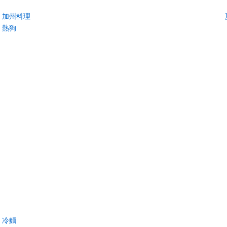
加州料理
熱狗
冷麵