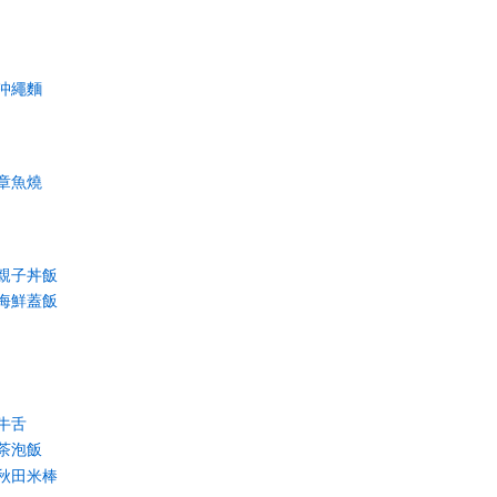
沖繩麵
章魚燒
親子丼飯
海鮮蓋飯
牛舌
茶泡飯
秋田米棒