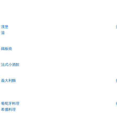
漢堡
湯
鐵板燒
法式小酒館
義大利麵
葡萄牙料理
希臘料理