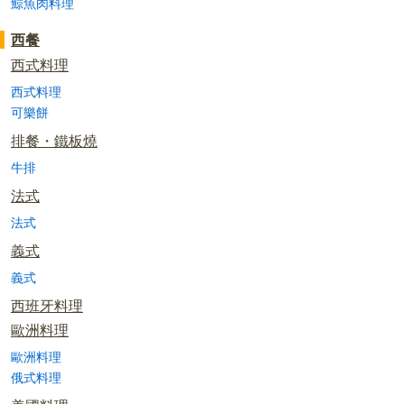
鯨魚肉料理
西餐
西式料理
西式料理
可樂餅
排餐・鐵板燒
牛排
法式
法式
義式
義式
西班牙料理
歐洲料理
歐洲料理
俄式料理