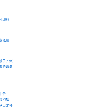
沖繩麵
章魚燒
親子丼飯
海鮮蓋飯
牛舌
茶泡飯
秋田米棒