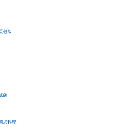
蛋包飯
披薩
德式料理