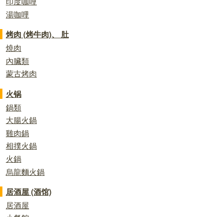
印度咖哩
湯咖哩
烤肉 (烤牛肉)、 肚
燒肉
內臟類
蒙古烤肉
火锅
鍋類
大腸火鍋
雞肉鍋
相撲火鍋
火鍋
烏龍麵火鍋
居酒屋 (酒馆)
居酒屋