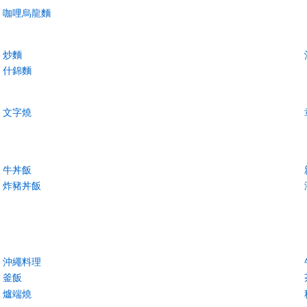
咖哩烏龍麵
炒麵
什錦麵
文字燒
牛丼飯
炸豬丼飯
沖繩料理
釜飯
爐端燒