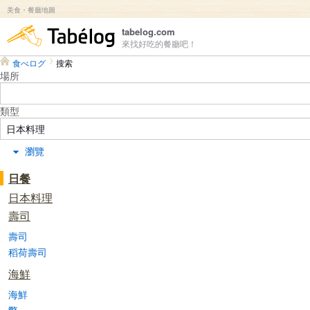
美食・餐廳地圖
食べログ
tabelog.com
來找好吃的餐廳吧！
食べログ
搜索
場所
類型
瀏覽
日餐
日本料理
壽司
壽司
稻荷壽司
海鮮
海鮮