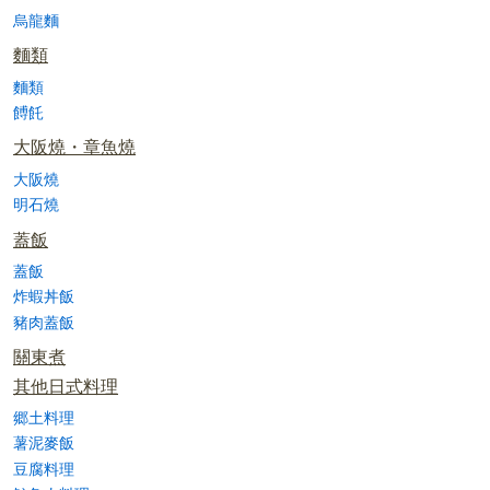
烏龍麵
麵類
麵類
餺飥
大阪燒・章魚燒
大阪燒
明石燒
蓋飯
蓋飯
炸蝦丼飯
豬肉蓋飯
關東煮
其他日式料理
郷土料理
薯泥麥飯
豆腐料理