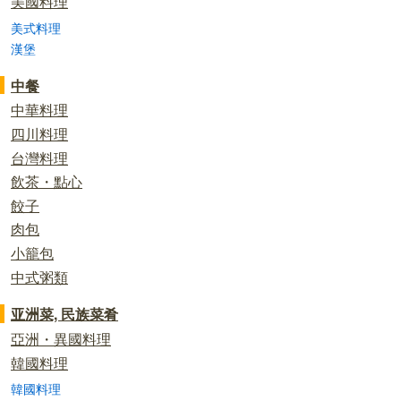
美國料理
美式料理
漢堡
中餐
中華料理
四川料理
台灣料理
飲茶・點心
餃子
肉包
小籠包
中式粥類
亚洲菜, 民族菜肴
亞洲・異國料理
韓國料理
韓國料理