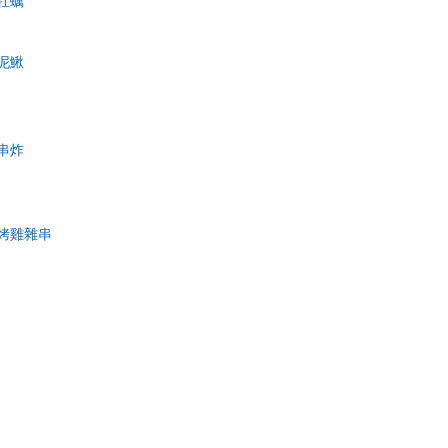
牡蠣
泥鰍
串炸
烤雞雜串