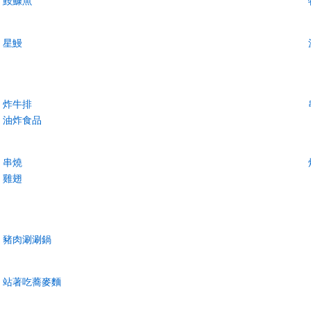
鮟鱇魚
星鰻
炸牛排
油炸食品
串燒
雞翅
豬肉涮涮鍋
站著吃蕎麥麵