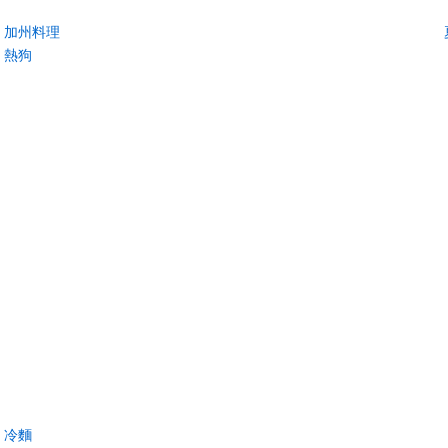
加州料理
熱狗
冷麵