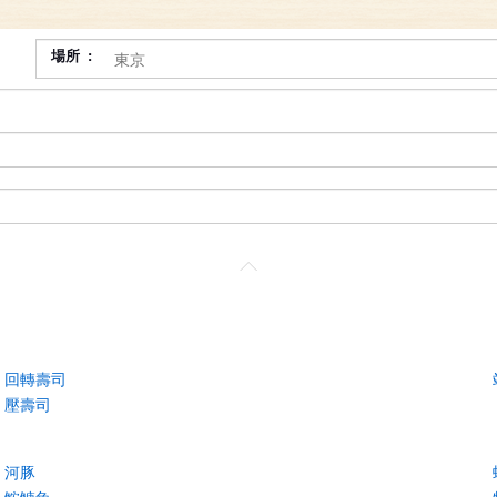
場所
回轉壽司
壓壽司
河豚