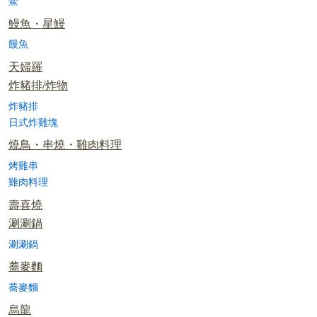
鱉
鰻魚・星鰻
饅魚
天婦羅
炸豬排/炸物
炸豬排
日式炸雞塊
燒鳥・串燒・雞肉料理
烤雞串
雞肉料理
壽喜燒
涮涮鍋
涮涮鍋
蕎麥麵
蕎麥麵
烏龍