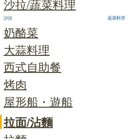
沙拉/蔬菜料理
沙拉
蔬菜料理
奶酪菜
大蒜料理
西式自助餐
烤肉
屋形船・遊船
拉面/沾麵
拉麵