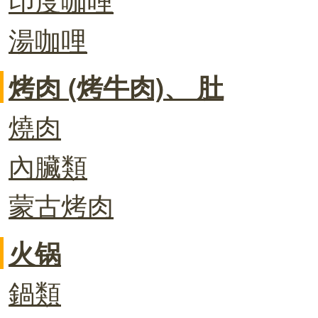
湯咖哩
烤肉 (烤牛肉)、 肚
燒肉
內臟類
蒙古烤肉
火锅
鍋類