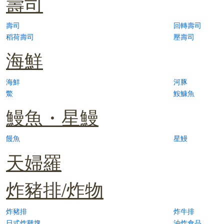
壽司
壽司
回轉壽司
稻荷壽司
壓壽司
海鮮
海鮮
河豚
鱉
鮟鱇魚
鰻魚・星鰻
饅魚
星鰻
天婦羅
炸豬排/炸物
炸豬排
炸牛排
日式炸雞塊
油炸食品