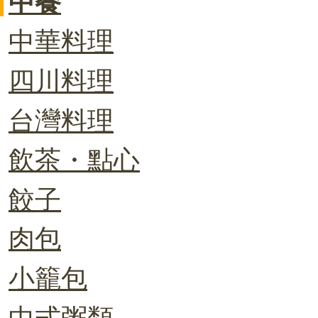
中餐
中華料理
四川料理
台灣料理
飲茶・點心
餃子
肉包
小籠包
中式粥類