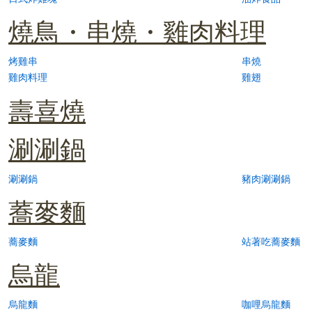
燒鳥・串燒・雞肉料理
烤雞串
串燒
雞肉料理
雞翅
壽喜燒
涮涮鍋
涮涮鍋
豬肉涮涮鍋
蕎麥麵
蕎麥麵
站著吃蕎麥麵
烏龍
烏龍麵
咖哩烏龍麵