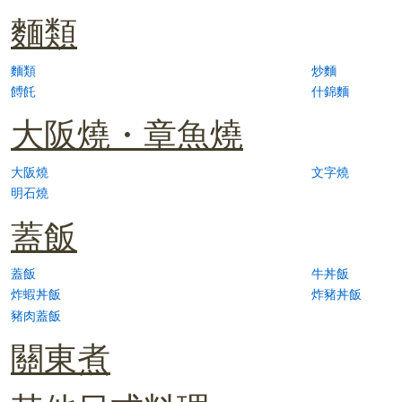
麵類
麵類
炒麵
餺飥
什錦麵
大阪燒・章魚燒
大阪燒
文字燒
明石燒
蓋飯
蓋飯
牛丼飯
炸蝦丼飯
炸豬丼飯
豬肉蓋飯
關東煮