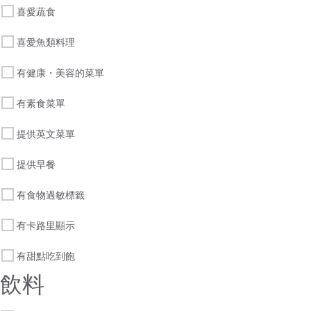
喜愛蔬食
喜愛魚類料理
有健康・美容的菜單
有素食菜單
提供英文菜單
提供早餐
有食物過敏標籤
有卡路里顯示
有甜點吃到飽
飲料