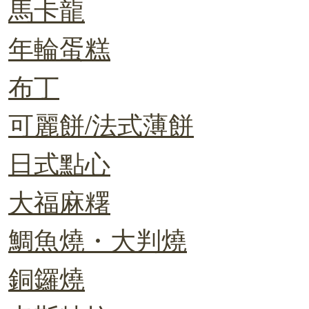
馬卡龍
年輪蛋糕
布丁
可麗餅/法式薄餅
日式點心
大福麻糬
鯛魚燒・大判燒
銅鑼燒