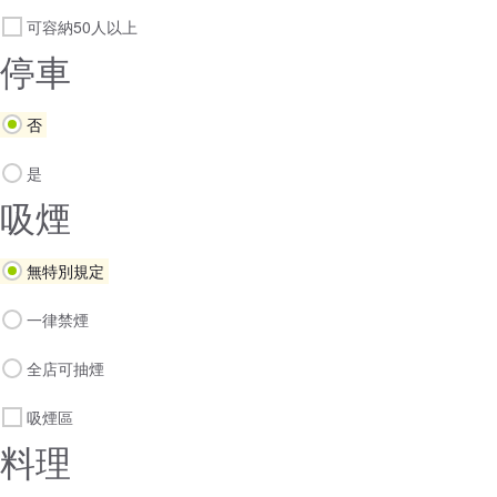
可容納50人以上
停車
否
是
吸煙
無特別規定
一律禁煙
全店可抽煙
吸煙區
料理