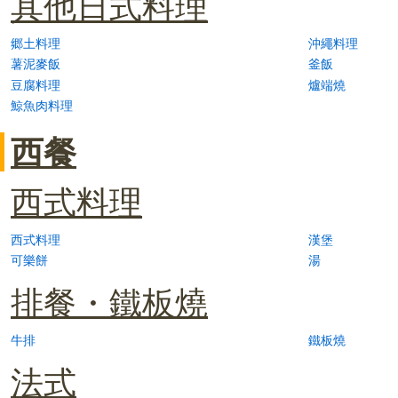
其他日式料理
郷土料理
沖繩料理
薯泥麥飯
釜飯
豆腐料理
爐端燒
鯨魚肉料理
西餐
西式料理
西式料理
漢堡
可樂餅
湯
排餐・鐵板燒
牛排
鐵板燒
法式