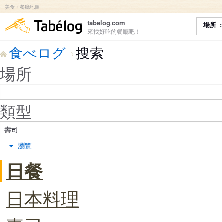
美食・餐廳地圖
食べログ
tabelog.com
場所
來找好吃的餐廳吧！
食べログ
搜索
場所
類型
瀏覽
日餐
日本料理