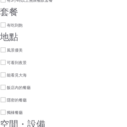
有3小時以上無限暢飲套餐
套餐
有吃到飽
地點
風景優美
可看到夜景
能看見大海
飯店內的餐廳
隱密的餐廳
獨棟餐廳
空間・設備