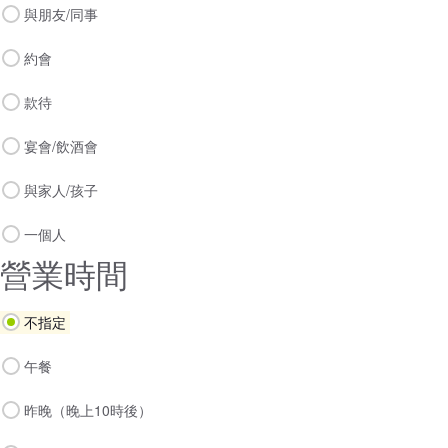
與朋友/同事
約會
款待
宴會/飲酒會
與家人/孩子
一個人
營業時間
不指定
午餐
昨晚（晚上10時後）