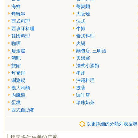
海鮮
蕎麥麵
烤雞串
大阪燒
西式料理
法式
西班牙料理
牛排
韓國料理
泰式料理
咖喱
火锅
居酒屋
麵包店, 三明治
酒吧
天婦羅
旅館
法式小酒館
炸豬排
串炸
涮涮鍋
沖繩料理
義大利麵
披薩
內臟類
咖啡店
蛋糕
珍珠奶茶
西式自助餐
以更詳細的分類列表搜尋
搜尋提供午餐的店家