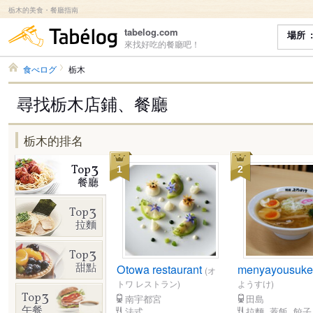
栃木的美食・餐廳指南
食べログ
tabelog.com
場所
來找好吃的餐廳吧！
食べログ
栃木
尋找栃木店鋪、餐廳
栃木的排名
3
Top
1
2
餐廳
3
Top
拉麵
3
Top
甜點
Otowa restaurant
menyayousuk
(オ
トワ レストラン)
ようすけ)
3
Top
南宇都宮
田島
午餐
法式
拉麵, 蓋飯, 餃子