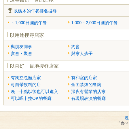
以栃木的午餐排名搜尋
～1,000日圓的午餐
1,000～2,000日圓的午餐
以用途搜尋店家
與朋友同事
約會
宴會・聚會
與家人孩子
以喜好・目地搜尋店家
有獨立包廂店家
有和室的店家
可自帶飲料的店
全面禁煙的餐廳
晚上十點以後也可以進入
深夜有營業的店家
可以唱卡拉OK的餐廳
有現場表演的餐廳
規
「食べ