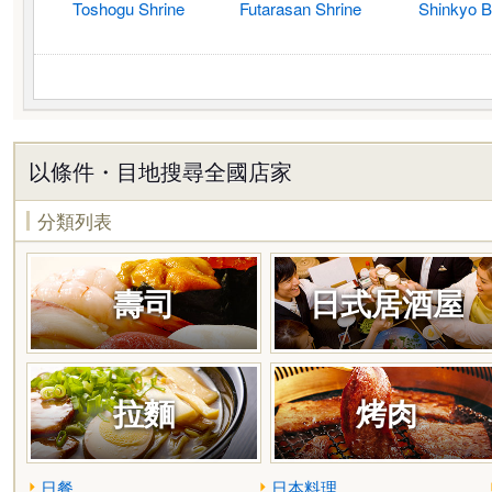
Toshogu Shrine
Futarasan Shrine
Shinkyo B
以條件・目地搜尋全國店家
分類列表
壽司
日式居酒屋
拉麵
烤肉
日餐
日本料理