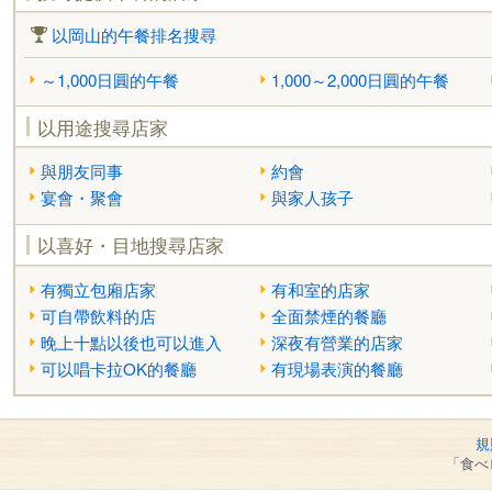
以岡山的午餐排名搜尋
～1,000日圓的午餐
1,000～2,000日圓的午餐
以用途搜尋店家
與朋友同事
約會
宴會・聚會
與家人孩子
以喜好・目地搜尋店家
有獨立包廂店家
有和室的店家
可自帶飲料的店
全面禁煙的餐廳
晚上十點以後也可以進入
深夜有營業的店家
可以唱卡拉OK的餐廳
有現場表演的餐廳
規
「食べ