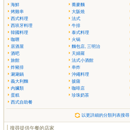
海鮮
蕎麥麵
烤雞串
大阪燒
西式料理
法式
西班牙料理
牛排
韓國料理
泰式料理
咖喱
火锅
居酒屋
麵包店, 三明治
酒吧
天婦羅
旅館
法式小酒館
炸豬排
串炸
涮涮鍋
沖繩料理
義大利麵
披薩
內臟類
咖啡店
蛋糕
珍珠奶茶
西式自助餐
以更詳細的分類列表搜尋
搜尋提供午餐的店家