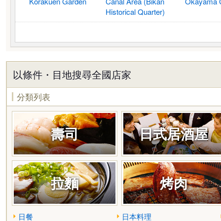
Korakuen Garden
Canal Area (Bikan
Okayama C
Historical Quarter)
以條件・目地搜尋全國店家
分類列表
壽司
日式居酒屋
拉麵
烤肉
日餐
日本料理