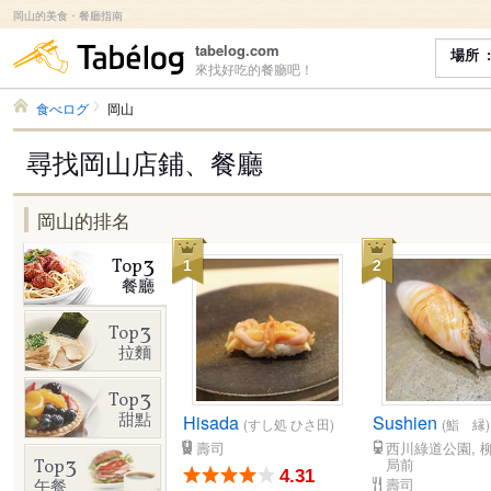
岡山的美食・餐廳指南
食べログ
tabelog.com
場所
來找好吃的餐廳吧！
食べログ
岡山
尋找岡山店鋪、餐廳
岡山的排名
3
Top
1
2
餐廳
3
Top
拉麵
3
Top
甜點
Hisada
Sushien
(すし処 ひさ田)
(鮨 縁)
壽司
西川綠道公園, 柳
3
局前
Top
4.31
壽司
午餐