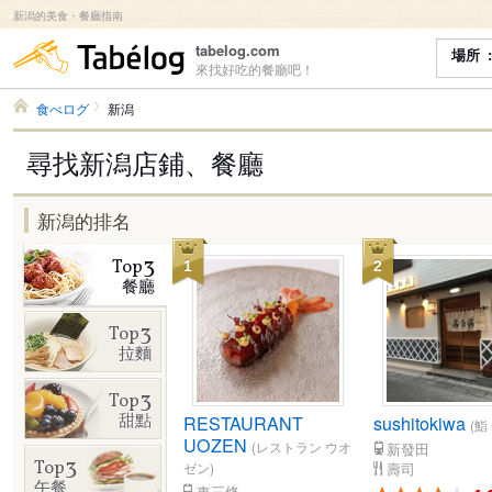
新潟的美食・餐廳指南
食べログ
tabelog.com
場所
來找好吃的餐廳吧！
食べログ
新潟
尋找新潟店鋪、餐廳
新潟的排名
3
Top
1
2
餐廳
3
Top
拉麵
3
Top
甜點
RESTAURANT
sushitokiwa
(鮨
UOZEN
(レストラン ウオ
新發田
3
Top
壽司
ゼン)
午餐
東三條