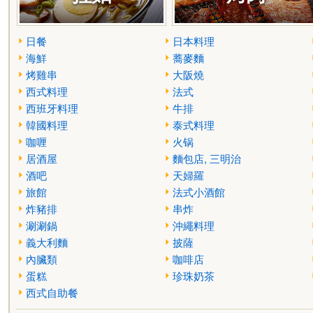
日餐
日本料理
海鮮
蕎麥麵
烤雞串
大阪燒
西式料理
法式
西班牙料理
牛排
韓國料理
泰式料理
咖喱
火锅
居酒屋
麵包店, 三明治
酒吧
天婦羅
旅館
法式小酒館
炸豬排
串炸
涮涮鍋
沖繩料理
義大利麵
披薩
內臟類
咖啡店
蛋糕
珍珠奶茶
西式自助餐