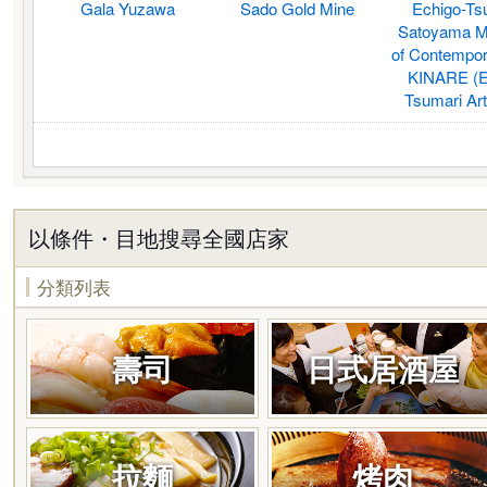
Gala Yuzawa
Sado Gold Mine
Echigo-Ts
Satoyama 
of Contempora
KINARE (E
Tsumari Art
以條件・目地搜尋全國店家
分類列表
壽司
日式居酒屋
拉麵
烤肉