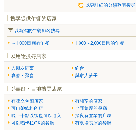
以更詳細的分類列表搜尋
搜尋提供午餐的店家
以新潟的午餐排名搜尋
～1,000日圓的午餐
1,000～2,000日圓的午餐
以用途搜尋店家
與朋友同事
約會
宴會・聚會
與家人孩子
以喜好・目地搜尋店家
有獨立包廂店家
有和室的店家
可自帶飲料的店
全面禁煙的餐廳
晚上十點以後也可以進入
深夜有營業的店家
可以唱卡拉OK的餐廳
有現場表演的餐廳