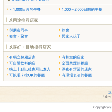
～1,000日圓的午餐
1,000～2,000日圓的午餐
以用途搜尋店家
與朋友同事
約會
宴會・聚會
與家人孩子
以喜好・目地搜尋店家
有獨立包廂店家
有和室的店家
可自帶飲料的店
全面禁煙的餐廳
晚上十點以後也可以進入
深夜有營業的店家
可以唱卡拉OK的餐廳
有現場表演的餐廳
規
「食べ
Copyright (c)