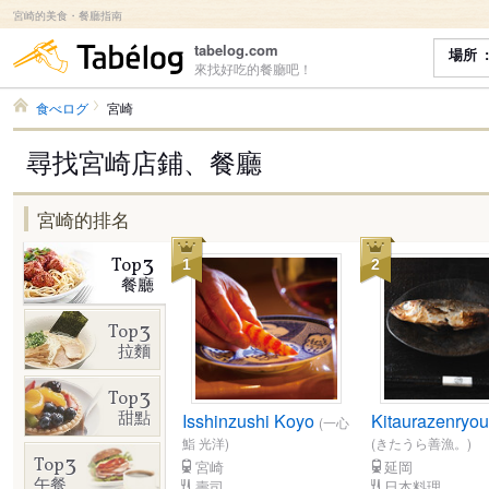
宮崎的美食・餐廳指南
食べログ
tabelog.com
場所
來找好吃的餐廳吧！
食べログ
宮崎
尋找宮崎店鋪、餐廳
宮崎的排名
3
Top
1
2
餐廳
3
Top
拉麵
3
Top
甜點
Isshinzushi Koyo
Kitaurazenryo
(一心
鮨 光洋)
(きたうら善漁。)
3
Top
宮崎
延岡
午餐
壽司
日本料理