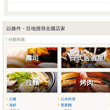
以條件・目地搜尋全國店家
分類列表
壽司
日式居酒屋
拉麵
烤肉
日餐
日本料理
海鮮
蕎麥麵