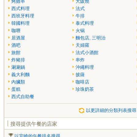
烤雞串
大阪燒
西式料理
法式
西班牙料理
牛排
韓國料理
泰式料理
咖喱
火锅
居酒屋
麵包店, 三明治
酒吧
天婦羅
旅館
法式小酒館
炸豬排
串炸
涮涮鍋
沖繩料理
義大利麵
披薩
內臟類
咖啡店
蛋糕
珍珠奶茶
西式自助餐
以更詳細的分類列表搜尋
搜尋提供午餐的店家
以宮崎的午餐排名搜尋