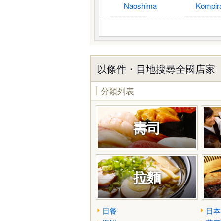
Naoshima
Kompir
以條件・目地搜尋全國店家
分類列表
壽司
拉麵
日餐
日本