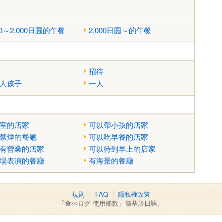
00～2,000日圓的午餐
2,000日圓～的午餐
招待
人孩子
一人
室的店家
可以帶小孩的店家
禁煙的餐廳
可以吃早餐的店家
有營業的店家
可以待到早上的店家
場表演的餐廳
有海景的餐廳
規則
FAQ
隱私權政策
「食べログ 使用條款」僅基於日語。