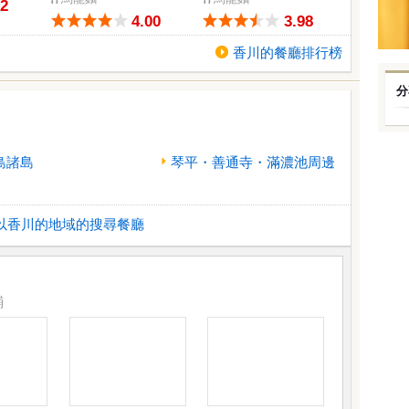
02
4.00
3.98
香川的餐廳排行榜
分
島諸島
琴平・善通寺・滿濃池周邊
以香川的地域的搜尋餐廳
鋪