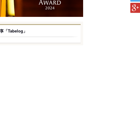
享「Tabelog」