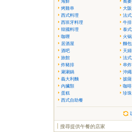
海鮮
蕎麥
烤雞串
大阪
西式料理
法式
西班牙料理
牛排
韓國料理
泰式
咖喱
火锅
居酒屋
麵包
酒吧
天婦
旅館
法式
炸豬排
串炸
涮涮鍋
沖繩
義大利麵
披薩
內臟類
咖啡
蛋糕
珍珠
西式自助餐
搜尋提供午餐的店家