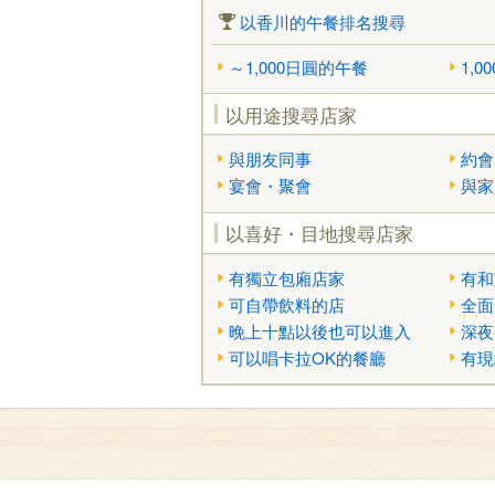
以香川的午餐排名搜尋
～1,000日圓的午餐
1,0
以用途搜尋店家
與朋友同事
約會
宴會・聚會
與家
以喜好・目地搜尋店家
有獨立包廂店家
有和
可自帶飲料的店
全面
晚上十點以後也可以進入
深夜
可以唱卡拉OK的餐廳
有現