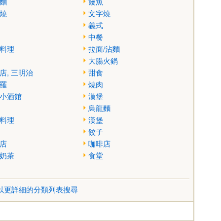
麵
饅魚
燒
文字燒
義式
中餐
料理
拉面/沾麵
大腸火鍋
店, 三明治
甜食
羅
燒肉
小酒館
漢堡
烏龍麵
料理
漢堡
餃子
店
咖啡店
奶茶
食堂
以更詳細的分類列表搜尋