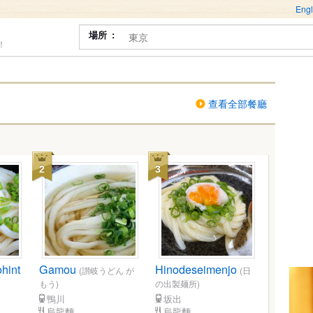
Engl
場所
！
查看全部餐廳
2
3
hint
Gamou
Hinodeseimenjo
(讃岐うどん が
(日
もう)
の出製麺所)
鴨川
坂出
烏龍麵
烏龍麵