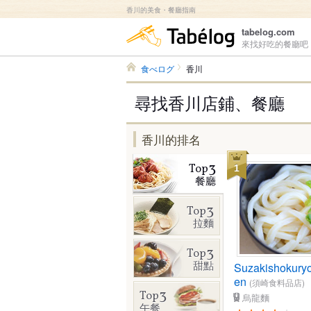
香川的美食・餐廳指南
食べログ
tabelog.com
來找好吃的餐廳吧
食べログ
香川
尋找香川店鋪、餐廳
香川的排名
3
Top
1
餐廳
3
Top
拉麵
3
Top
甜點
Suzakishokuryo
en
(須崎食料品店)
3
Top
烏龍麵
午餐