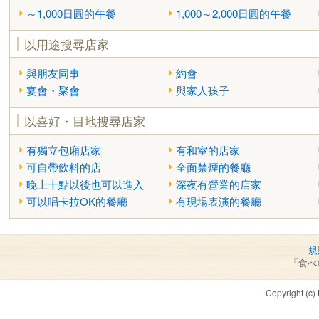
～1,000日圓的午餐
1,000～2,000日圓的午餐
以用途搜尋店家
與朋友同事
約會
宴會・聚會
與家人孩子
以喜好・目地搜尋店家
有獨立包廂店家
有和室的店家
可自帶飲料的店
全面禁煙的餐廳
晚上十點以後也可以進入
深夜有營業的店家
可以唱卡拉OK的餐廳
有現場表演的餐廳
規
「食べ
Copyright (c)