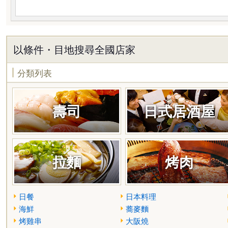
以條件・目地搜尋全國店家
分類列表
壽司
日式居酒屋
拉麵
烤肉
日餐
日本料理
海鮮
蕎麥麵
烤雞串
大阪燒