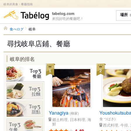
岐阜的美食・餐廳指南
食べログ
tabelog.com
場所
來找好吃的餐廳吧！
食べログ
岐阜
尋找岐阜店鋪、餐廳
岐阜的排名
3
Top
1
2
餐廳
3
Top
拉麵
3
Top
甜點
Yanagiya
Youshokutsuba
(柳家)
食 つばき)
郷土料理, 日本料理, 海
3
鮮
Top
西式料理, 牛排,
午餐