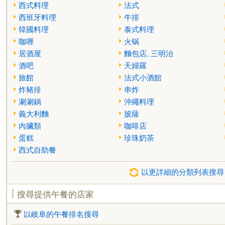
西式料理
法式
西班牙料理
牛排
韓國料理
泰式料理
咖喱
火锅
居酒屋
麵包店, 三明治
酒吧
天婦羅
旅館
法式小酒館
炸豬排
串炸
涮涮鍋
沖繩料理
義大利麵
披薩
內臟類
咖啡店
蛋糕
珍珠奶茶
西式自助餐
以更詳細的分類列表搜尋
搜尋提供午餐的店家
以岐阜的午餐排名搜尋