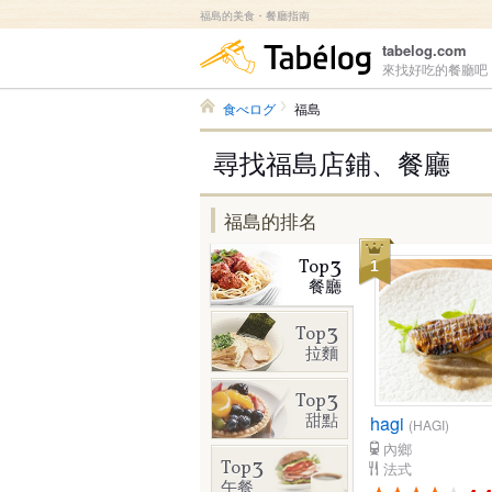
福島的美食・餐廳指南
食べログ
tabelog.com
來找好吃的餐廳吧
食べログ
福島
尋找福島店鋪、餐廳
福島的排名
3
Top
1
餐廳
3
Top
拉麵
3
Top
甜點
hagi
(HAGI)
內鄉
3
Top
法式
午餐