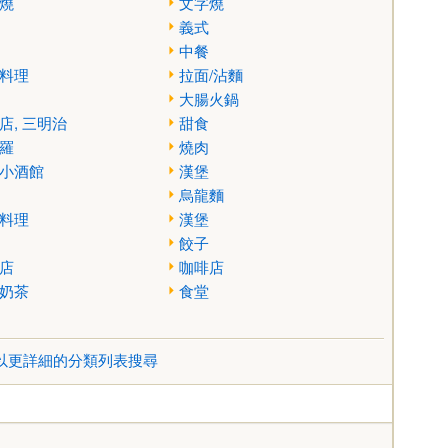
燒
文字燒
義式
中餐
料理
拉面/沾麵
大腸火鍋
店, 三明治
甜食
羅
燒肉
小酒館
漢堡
烏龍麵
料理
漢堡
餃子
店
咖啡店
奶茶
食堂
以更詳細的分類列表搜尋