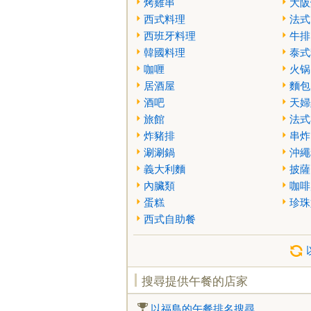
烤雞串
大阪
西式料理
法式
西班牙料理
牛排
韓國料理
泰式
咖喱
火锅
居酒屋
麵包
酒吧
天婦
旅館
法式
炸豬排
串炸
涮涮鍋
沖繩
義大利麵
披薩
內臟類
咖啡
蛋糕
珍珠
西式自助餐
搜尋提供午餐的店家
以福島的午餐排名搜尋