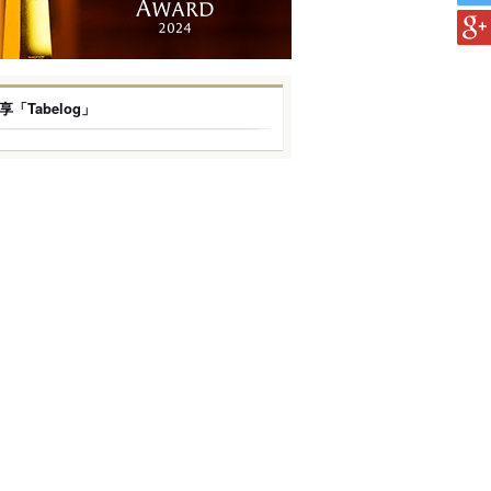
享「Tabelog」