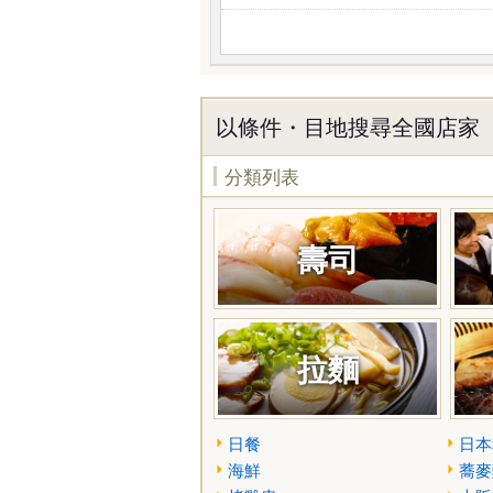
以條件・目地搜尋全國店家
分類列表
壽司
拉麵
日餐
日本
海鮮
蕎麥