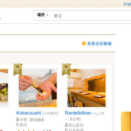
Engl
場所
！
查看全部餐廳
2
3
Kobanzushi
Ranteibibian
(小判寿司)
(らん亭
～ 美日庵)
中豐, 磐城棚倉
壽司
郡山富田
日本料理