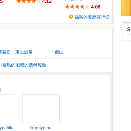
45
4.12
4.08
福島的餐廳排行榜
分
津若松・東山温泉
郡山
以福島的地域的搜尋餐廳
鋪
yashiki
Iimoriyama