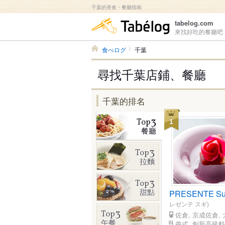
千葉的美食・餐廳指南
食べログ
tabelog.com
來找好吃的餐廳吧
食べログ
千葉
尋找千葉店鋪、餐廳
千葉的排名
3
Top
1
餐廳
3
Top
拉麵
3
Top
甜點
PRESENTE Su
レゼンテ スギ)
3
Top
佐倉, 京成佐倉,
午餐
義式, 創新高級