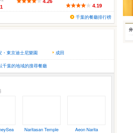
4.26
4.19
41
千葉的餐廳排行榜
分
安・東京迪士尼樂園
成田
以千葉的地域的搜尋餐廳
鋪
neySea
Naritasan Temple
Aeon Narita