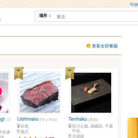
Engl
場所
！
查看全部餐廳
2
3
gi
Ushimaru
Tenhaku
(プ
(ウシマル)
(天白)
松尾
葭川公園, 縣廳前, 千葉
中央
義式
 大佐倉
天婦羅
料理