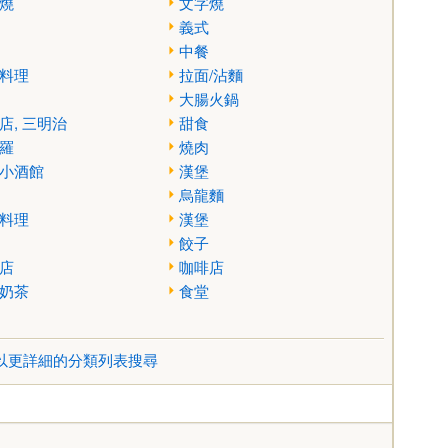
燒
文字燒
義式
中餐
料理
拉面/沾麵
大腸火鍋
店, 三明治
甜食
羅
燒肉
小酒館
漢堡
烏龍麵
料理
漢堡
餃子
店
咖啡店
奶茶
食堂
以更詳細的分類列表搜尋