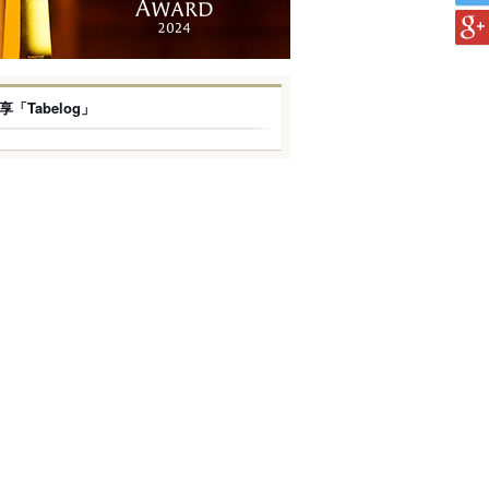
享「Tabelog」