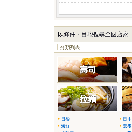
以條件・目地搜尋全國店家
分類列表
壽司
拉麵
日餐
日本
海鮮
蕎麥