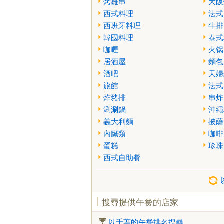
烤雞串
大阪
西式料理
法式
西班牙料理
牛排
韓國料理
泰式
咖喱
火锅
居酒屋
麵包
酒吧
天婦
旅館
法式
炸豬排
串炸
涮涮鍋
沖繩
義大利麵
披薩
內臟類
咖啡
蛋糕
珍珠
西式自助餐
搜尋提供午餐的店家
以千葉的午餐排名搜尋