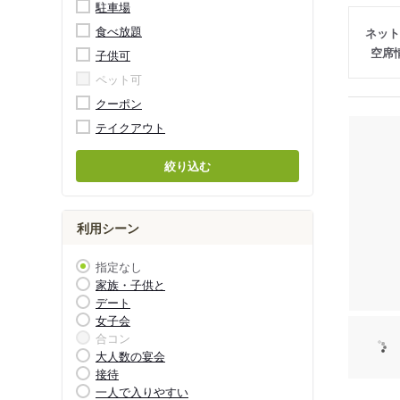
駐車場
食べ放題
ネット
空席
子供可
ペット可
クーポン
テイクアウト
絞り込む
利用シーン
指定なし
家族・子供と
デート
女子会
合コン
大人数の宴会
接待
一人で入りやすい