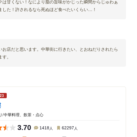
クは甘くない！なにより脂の旨味がかじった瞬間からじゅわぁ
ました！許されるなら死ぬほど食べたいくらい…！
いお店だと思います。中華街に行きたい、とおねだりされたら
ます。
樓
り/中華料理、飲茶・点心
3.70
1418
人
62297
人