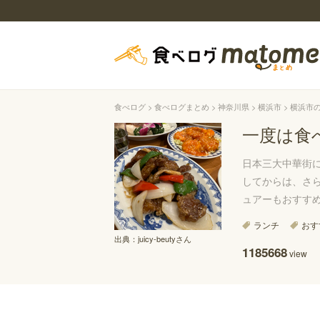
食べログ
食べログまとめ
神奈川県
横浜市
横浜市
一度は食
日本三大中華街
してからは、さ
ュアーもおすす
ランチ
おす
出典：
juicy-beutyさん
1185668
view