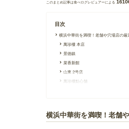
1610
このまとめ記事は食べログレビュアーによる
目次
横浜中華街を満喫！老舗や穴場店の厳
萬珍樓 本店
景徳鎮
菜香新館
山東 2号店
萬珍樓點心舗
謝甜記 貮号店
徳記
南粤美食
横浜中華街を満喫！老舗
横浜中華街 北京飯店
清風楼