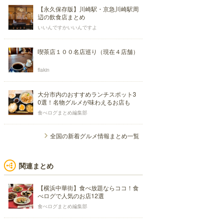
【永久保存版】川崎駅・京急川崎駅周
辺の飲食店まとめ
いいんですかいいんですよ
喫茶店１００名店巡り（現在４店舗）
flakin
大分市内のおすすめランチスポット3
0選！名物グルメが味わえるお店も
食べログまとめ編集部
全国の新着グルメ情報まとめ一覧
関連まとめ
【横浜中華街】食べ放題ならココ！食
べログで人気のお店12選
食べログまとめ編集部