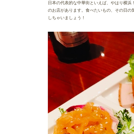
日本の代表的な中華街といえば、やはり横浜
獅門酒楼
のお店があります。食べたいもの、その日の
悟空茶荘
しちゃいましょう！
海員閣
聚楽
中華料理 龍鳳酒家
秀味園
金陵
ちまき屋
心龍