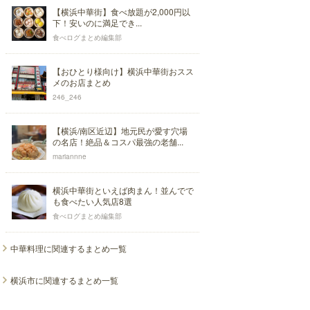
【横浜中華街】食べ放題が2,000円以
下！安いのに満足でき...
食べログまとめ編集部
【おひとり様向け】横浜中華街おスス
メのお店まとめ
246_246
【横浜/南区近辺】地元民が愛す穴場
の名店！絶品＆コスパ最強の老舗...
mariannne
横浜中華街といえば肉まん！並んでで
も食べたい人気店8選
食べログまとめ編集部
中華料理に関連するまとめ一覧
横浜市に関連するまとめ一覧