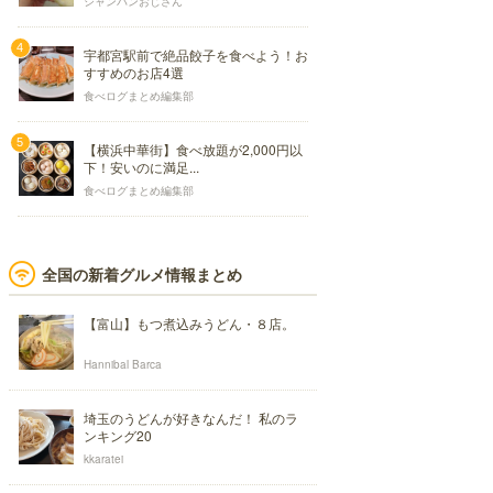
シャンパンおじさん
宇都宮駅前で絶品餃子を食べよう！お
すすめのお店4選
食べログまとめ編集部
【横浜中華街】食べ放題が2,000円以
下！安いのに満足...
食べログまとめ編集部
全国の新着グルメ情報まとめ
【富山】もつ煮込みうどん・８店。
Hannibal Barca
埼玉のうどんが好きなんだ！ 私のラ
ンキング20
kkaratei