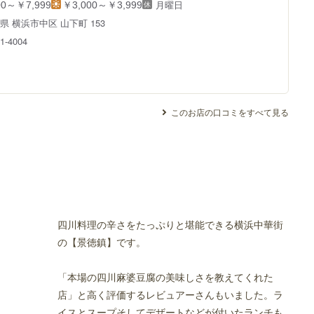
月曜日
00～￥7,999
￥3,000～￥3,999
川県
横浜市中区 山下町 153
1-4004
このお店の口コミをすべて見る
四川料理の辛さをたっぷりと堪能できる横浜中華街
の【景徳鎮】です。
「本場の四川麻婆豆腐の美味しさを教えてくれた
店」と高く評価するレビュアーさんもいました。ラ
イスとスープそしてデザートなどが付いたランチも