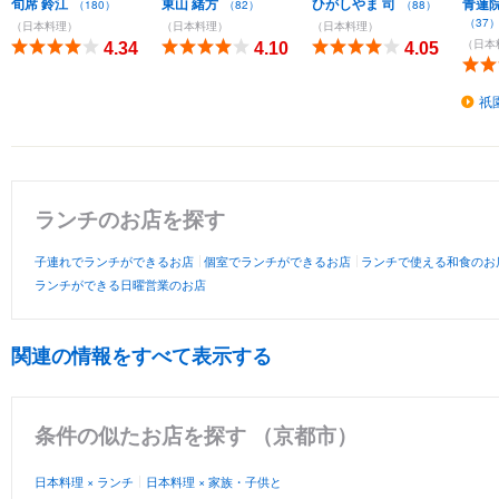
旬席 鈴江
東山 緒方
ひがしやま 司
青蓮
（180）
（82）
（88）
（37
（日本料理）
（日本料理）
（日本料理）
（日本
4.34
4.10
4.05
祇
ランチのお店を探す
子連れでランチができるお店
個室でランチができるお店
ランチで使える和食のお
ランチができる日曜営業のお店
関連の情報をすべて表示する
条件の似たお店を探す （京都市）
日本料理 × ランチ
日本料理 × 家族・子供と