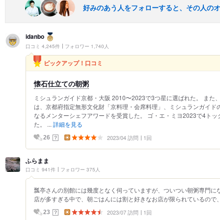
好みのあう人をフォローすると、その人の
idanbo
口コミ 4,245件
フォロワー 1,740人
ピックアップ！口コミ
懐石仕立ての朝粥
ミシュランガイド京都・大阪 2010〜2023で3つ星に選ばれた。 また
は、京都府指定無形文化財「京料理・会席料理」、ミシュランガイド
なるメンターシェフアワードを受賞した。 ゴ・エ・ミヨ2023で4トック（
た。 ...
詳細を見る
2023/04 訪問
1回
？
26
ふらまま
口コミ 941件
フォロワー 375人
瓢亭さんの別館には幾度となく伺っていますが、ついつい朝粥専門に
店が多すぎる中で、朝ごはんには割と好きなお店が限られているので、2
2023/07 訪問
1回
？
23