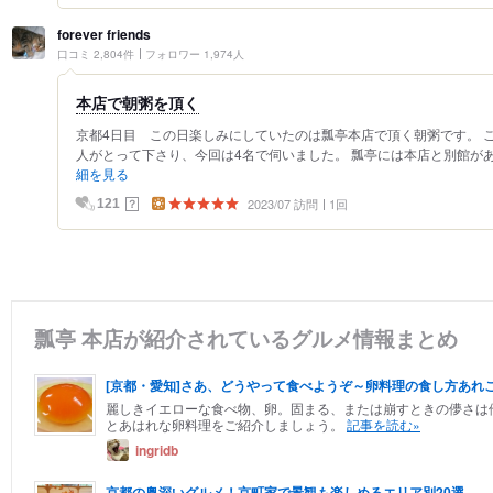
forever friends
口コミ 2,804件
フォロワー 1,974人
本店で朝粥を頂く
京都4日目 この日楽しみにしていたのは瓢亭本店で頂く朝粥です。 
人がとって下さり、今回は4名で伺いました。 瓢亭には本店と別館があ
細を見る
2023/07 訪問
1回
？
121
瓢亭 本店が紹介されているグルメ情報まとめ
[京都・愛知]さあ、どうやって食べようぞ～卵料理の食し方あれ
麗しきイエローな食べ物、卵。固まる、または崩すときの儚さは
とあはれな卵料理をご紹介しましょう。
記事を読む»
ingridb
京都の奥深いグルメ！京町家で景観も楽しめるエリア別20選