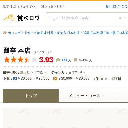
食べログにつ
瓢亭 本店（ひょうてい） - 蹴上（日本料理）
食べログ
食べログ
京都
京都 日本料理
京都市 日本料理
祇園 日本料理
蹴上駅 日本料
瓢亭 本店
（ひょうてい）
3.93
323
人
26496
人
最寄り駅：
蹴上駅
[
京都
]
ジャンル：
日本料理
予算：
定休日
：
水曜日
￥30,000～￥39,999
￥30,000～￥39,999
トップ
メニュー・コース