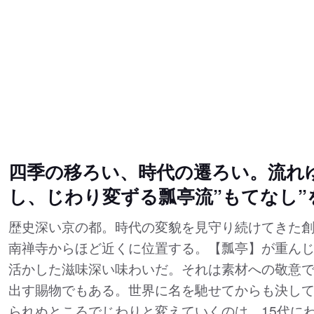
四季の移ろい、時代の遷ろい。流れ
し、じわり変ずる瓢亭流”もてなし”
歴史深い京の都。時代の変貌を見守り続けてきた創
南禅寺からほど近くに位置する。【瓢亭】が重ん
活かした滋味深い味わいだ。それは素材への敬意
出す賜物でもある。世界に名を馳せてからも決し
られぬところでじわりと変えていくのは、15代に