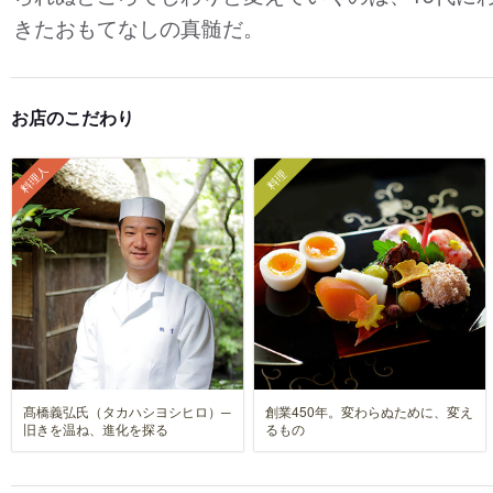
きたおもてなしの真髄だ。
お店のこだわり
料理人
料理
髙橋義弘氏（タカハシヨシヒロ）─
創業450年。変わらぬために、変え
旧きを温ね、進化を探る
るもの