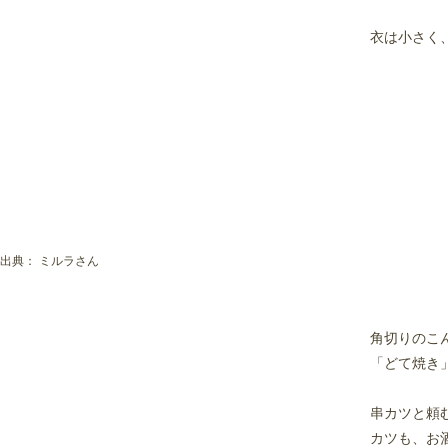
衣は小さく
出典：
ミルラさん
角切りのこ
「どて焼き
串カツと頼
カツも、お