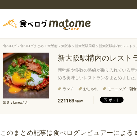
食べログ
食べログまとめ
大阪府
大阪市
新大阪駅周辺
新大阪駅構内のレストラ
新大阪駅構内のレスト
新幹線や多数の路線が乗り入れている新
める美味しいレストランをまとめました
ランチ
おしゃれ
モーニング・朝食
221169
view
出典：
kureaさん
このまとめ記事は食べログレビュアーによる