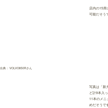
店内の15
可能だそう
出典：
VOLVO850Rさん
写真は「新
ど計9本入
11本のメ
めだそうで