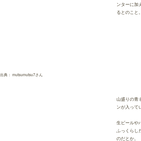
ンターに加
るとのこと
出典：
mutsumutsu7さん
山盛りの青
ンが入って
生ビールや
ふっくらし
のだとか。