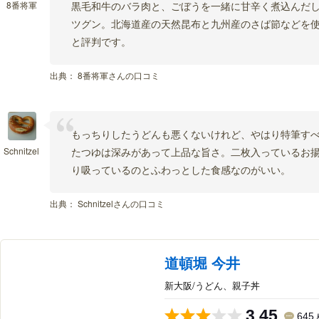
8番将軍
黒毛和牛のバラ肉と、ごぼうを一緒に甘辛く煮込んだ
ツグン。北海道産の天然昆布と九州産のさば節などを
と評判です。
出典：
8番将軍さんの口コミ
もっちりしたうどんも悪くないけれど、やはり特筆す
Schnitzel
たつゆは深みがあって上品な旨さ。二枚入っているお
り吸っているのとふわっとした食感なのがいい。
出典：
Schnitzelさんの口コミ
道頓堀 今井
新大阪/うどん、親子丼
3.45
645