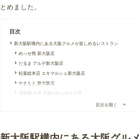
とめました。
目次
新大阪駅構内にある大阪グルメが楽しめるレストラン
めっせ熊 新大阪店
だるま アルデ新大阪店
松葉総本店 エキマルシェ新大阪店
やまもと 新大阪店
道頓堀 今井 大阪のれんめぐり店
だるま 新大阪駅なか店
目次を開く
たこ昌 新大阪駅店
たこ家 道頓堀くくる JR新大阪駅 新幹線改札内店
串かつ居酒屋 串や
新大阪駅構内にある大阪グル