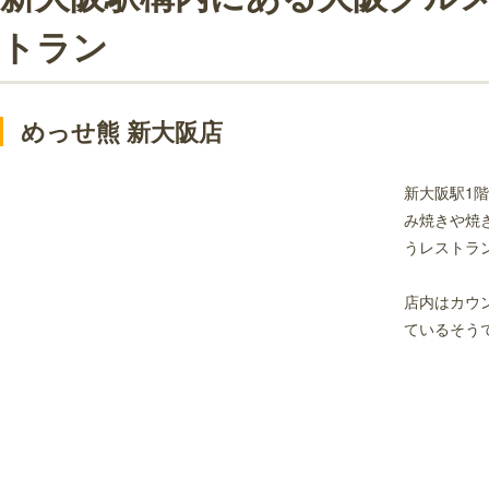
その他新大阪駅構内にあるおすすめのレストラン
トラン
パシオン・エ・ナチュール 新大阪店
ヴィア ビア オオサカ
Drip-X-Cafe
めっせ熊 新大阪店
焼肉の松屋 新大阪店
グリル洋食サシャ
新大阪駅1
み焼きや焼
グリルキャピタル東洋亭 新大阪店
うレストラ
さかなやのmaru寿司 新大阪店
弦 新大阪駅店
店内はカウ
然家
ているそう
がんこ エキマルシェ新大阪店
北極星 エキマルシェ新大阪店