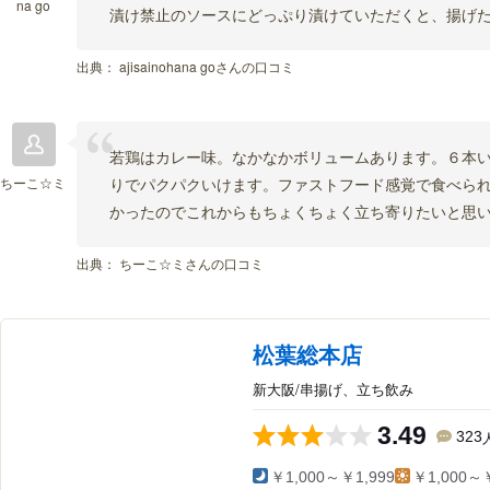
na go
漬け禁止のソースにどっぷり漬けていただくと、揚げ
出典：
ajisainohana goさんの口コミ
若鶏はカレー味。なかなかボリュームあります。６本
ちーこ☆ミ
りでパクパクいけます。ファストフード感覚で食べら
かったのでこれからもちょくちょく立ち寄りたいと思
出典：
ちーこ☆ミさんの口コミ
松葉総本店
新大阪/串揚げ、立ち飲み
3.49
323
￥1,000～￥1,999
￥1,000～￥