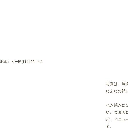
出典：
ムー民(114496) さん
写真は、豚
わふわの卵
ねぎ焼きに
や、つまみ
ど、メニュ
す。