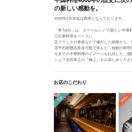
の新しい感動を。
2025年2月末迄は満席となっております。
「隼Toshi」は、ヌーベルシノワ(新しい中華
①広東料理をベースに
②フランスや香港などで修行した経験から、
③予約困難店長谷川稔で学んだ、独創の料理
今までの中華料理のイメージを払拭した、感
シェフ吉田隼之の『極上』をお楽しみくださ
お店のこだわり
料理人
空間