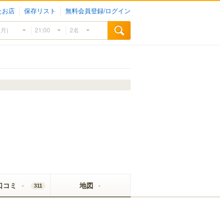
たお店
保存リスト
無料会員登録/ログイン
口コミ
地図
311