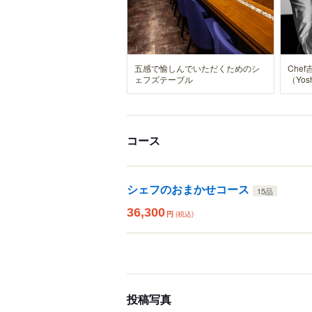
五感で愉しんでいただくためのシ
Che
ェフズテーブル
（Yosh
コース
シェフのおまかせコース
15品
36,300
円
(税込)
投稿写真