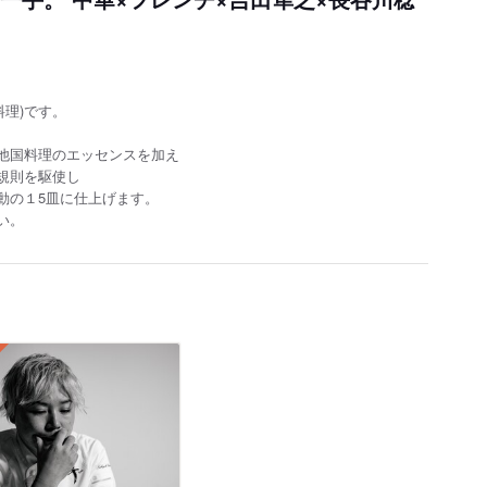
料理)です。
他国料理のエッセンスを加え
規則を駆使し
動の１5皿に仕上げます。
い。