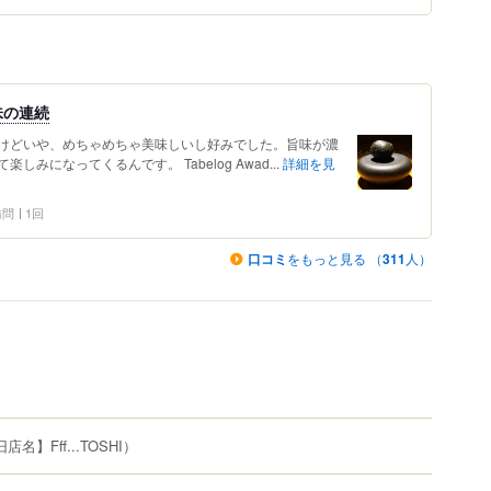
味の連続
けどいや、めちゃめちゃ美味しいし好みでした。旨味が濃
みになってくるんです。 Tabelog Awad...
詳細を見
 訪問
1回
口コミ
をもっと見る （
311
人）
店名】Fff...TOSHI）