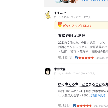
ままんご
口コミ 658件
フォロワー 273人
ピックアップ！口コミ
五感で楽しむ料理
2023年9月の隼。今日も絶品でした
お酒とコントレックス、菅原農園のハー
・殷雷 ・桂花 ・無形物：雲南省の松茸
2023/09
？
133
牛丼大森
口コミ 1,161件
フォロワー 4,305人
ゆく隼くる隼！とどまることを知
訪問 2023年2月24日 場所 六本木
し 人数 2人 金額 47500...
詳細を見る
2024/02 訪
？
71