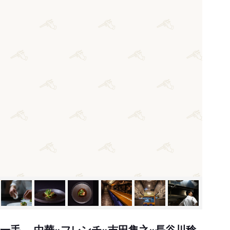
の一手。 中華×フレンチ×吉田隼之×長谷川稔