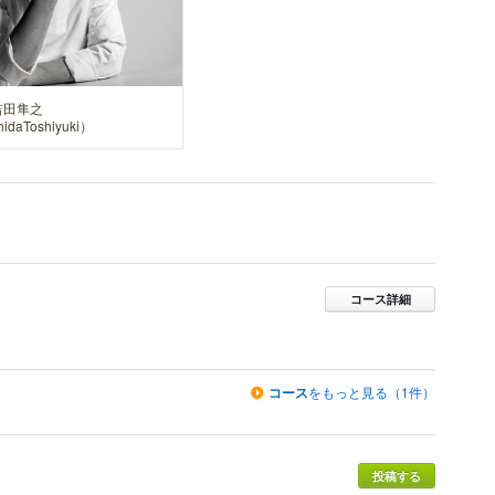
f吉田隼之
idaToshiyuki）
コース詳細
コース
をもっと見る（1件）
投稿する