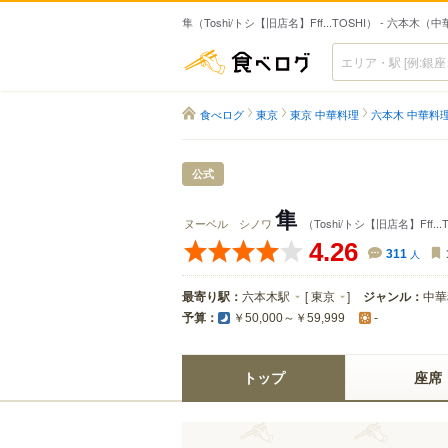
隼（Toshi/トシ【旧店名】Fff...TOSHI） - 六本木（
食べログ
食べログ
東京
東京 中華料理
六本木 中華料
公式
隼
ヌーベル シノワ
（Toshi/トシ【旧店名】Fff...
4.26
311
人
最寄り駅：
六本木駅
[
東京
]
ジャンル：
中華
予算：
￥50,000～￥59,999
-
トップ
座席