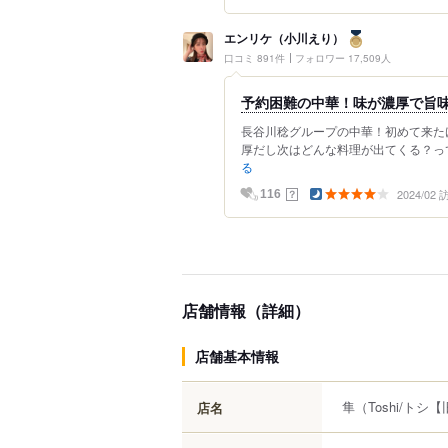
エンリケ（小川えり）
口コミ 891件
フォロワー 17,509人
予約困難の中華！味が濃厚で旨
長谷川稔グループの中華！初めて来た
厚だし次はどんな料理が出てくる？って楽し
る
2024/02
？
116
店舗情報（詳細）
店舗基本情報
隼
（Toshi/トシ【旧
店名