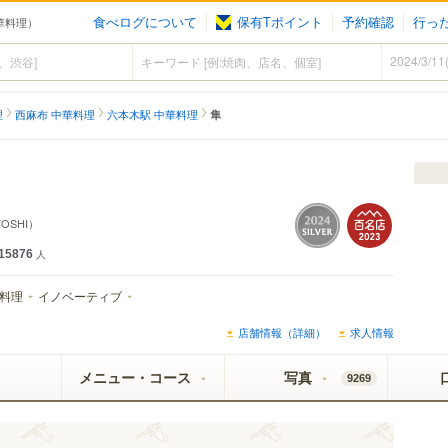
食べログについて
保有Tポイント
予約確認
行っ
中華料理）
理
西麻布 中華料理
六本木駅 中華料理
隼
TOSHI）
15876
人
料理
イノベーティブ
店舗情報（詳細）
求人情報
メニュー・コース
写真
9269