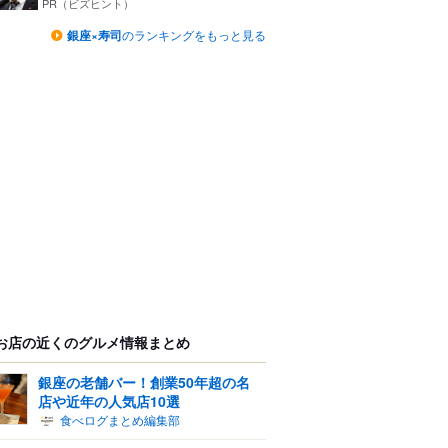
つ...
PR（ビズヒント）
銀座×寿司
のランキングをもっと見る
お店の近くのグルメ情報まとめ
銀座の老舗バー！創業50年超の名
店や近年の人気店10選
食べログまとめ編集部