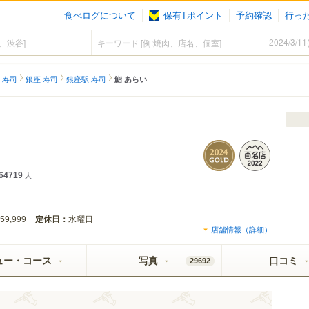
食べログについて
保有Tポイント
予約確認
行っ
 寿司
銀座 寿司
銀座駅 寿司
鮨 あらい
64719
人
定休日：
水曜日
59,999
店舗情報（詳細）
ュー・コース
写真
口コミ
29692