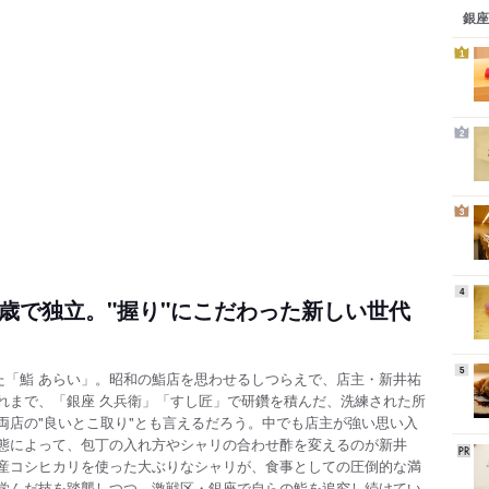
銀座
1
2
3
4
歳で独立。"握り"にこだわった新しい世代
5
した「鮨 あらい」。昭和の鮨店を思わせるしつらえで、店主・新井祐
れまで、「銀座 久兵衛」「すし匠」で研鑽を積んだ、洗練された所
両店の"良いとこ取り"とも言えるだろう。中でも店主が強い思い入
態によって、包丁の入れ方やシャリの合わせ酢を変える
のが新井
産コシヒカリを使った大ぶりなシャリが、食事としての圧倒的な満
学んだ技を踏襲しつつ、激戦区・銀座で自らの鮨を追究し続けてい