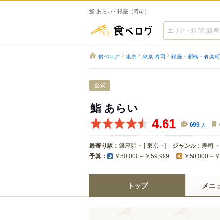
鮨 あらい - 銀座（寿司）
食べログ
食べログ
東京
東京 寿司
銀座・新橋・有楽町
公式
鮨 あらい
4.61
699
人
最寄り駅：
銀座駅
[
東京
]
ジャンル：
寿司
予算：
￥50,000～￥59,999
￥50,000～￥
トップ
メニ