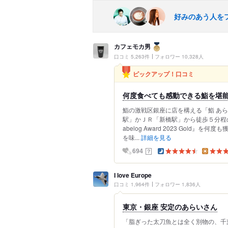
好みのあう人を
カフェモカ男
口コミ 5,263件
フォロワー 10,328人
ピックアップ！口コミ
何度食べても感動できる鮨を堪
鮨の激戦区銀座に店を構える「鮨 あ
駅」かＪＲ「新橋駅」から徒歩５分程の
abelog Award 2023 Gol
を味...
詳細を見る
？
694
I love Europe
口コミ 1,964件
フォロワー 1,836人
東京・銀座 安定のあらいさん
「脂ぎった太刀魚とは全く別物の、千