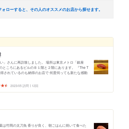
フォローすると、その人のオススメのお店から探せます。
能
らい」さんに再訪致しました。 場所は東京メトロ「銀座
ところにあるビルのＢ１階と２階にあります。 『The T
d』を何度も獲得されているのも納得のお店で 何度伺っても新たな感動
2023/05 訪問
12回
葉は竹岡の太刀魚 香りが良く、朝ごはんに焼いて食べた