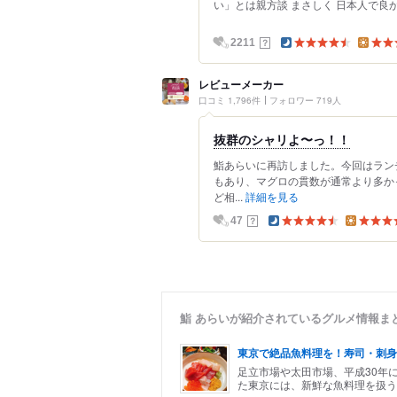
い」とは親方談 まさしく 日本人で良かっ
？
2211
レビューメーカー
口コミ 1,796件
フォロワー 719人
抜群のシャリよ〜っ！！
鮨あらいに再訪しました。今回はラン
もあり、マグロの貫数が通常より多か
ど相...
詳細を見る
？
47
鮨 あらいが紹介されているグルメ情報ま
東京で絶品魚料理を！寿司・刺身
足立市場や太田市場、平成30年
た東京には、新鮮な魚料理を扱う