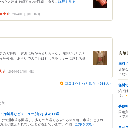
たと思える瞬間 他 金目鯛 ニタリ...
詳細を見る
2024/03 訪問
16回
店舗
チの大将席。 豊洲に魚があまり入らない時期だったこと
った模様。 あらいでのこれはむしろラッキーに感じるほ
無料
店舗
2024/02 訪問
4回
PRが
口コミ
をもっと見る （
699
人）
無料
紙で
う。
とめ
手数料
固定費
・海鮮丼などメニュー別おすすめ17選
入で
には豊洲市場も開場し、多くの市場であふれる東京都。市場に恵まれ
お店が数えきれないほど存在しています。今回...
記事を読む»
食べ