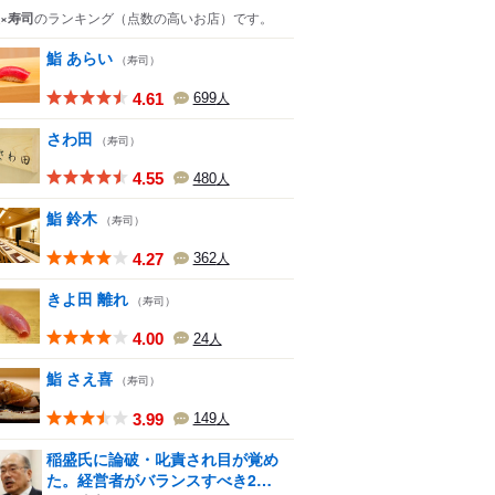
×寿司
のランキング
（点数の高いお店）
です。
鮨 あらい
（寿司）
4.61
699
人
さわ田
（寿司）
4.55
480
人
鮨 鈴木
（寿司）
4.27
362
人
きよ田 離れ
（寿司）
4.00
24
人
鮨 さえ喜
（寿司）
3.99
149
人
稲盛氏に論破・叱責され目が覚め
た。経営者がバランスすべき2