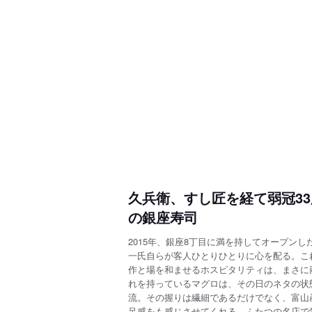
久兵衛、すし匠を経て弱冠33
の銀座寿司
2015年、銀座8丁目に満を持してオープン
一氏自らが客人ひとりひとりに心を配る。こ
作と場を和ませるホスピタリティは、まさに
れを持っているマグロは、その日のネタの状
流。その握りは繊細であるだけでなく、富山
足感をも感じさせてくれる。ふたつの名店で